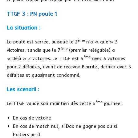
TTGF 3 : PN poule 1
La situation :
ème
La poule est serrée, puisque le 2
n’a « que » 3
ème
victoires, tandis que le 7
(premier relégable) a
ème
« déjà » 2 victoires. Le TTGF est 4
avec 3 victoires
pour 2 défaites, avant de recevoir Biarritz, dernier avec 5
défaites et quasiment condamné.
Les scenarii :
ème
Le TTGF valide son maintien dès cette 6
journée :
En cas de victoire
En cas de match nul, si Dax ne gagne pas ou si
Poitiers perd