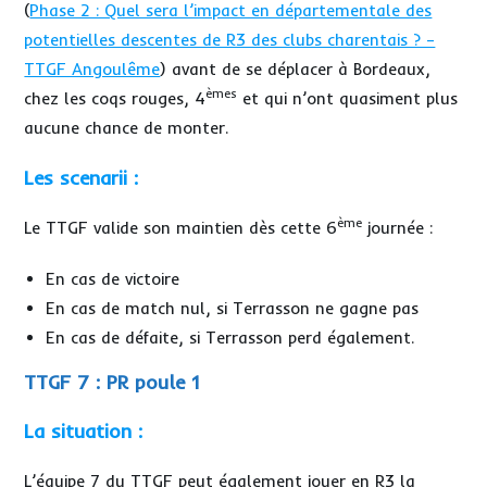
(
Phase 2 : Quel sera l’impact en départementale des
potentielles descentes de R3 des clubs charentais ? –
TTGF Angoulême
) avant de se déplacer à Bordeaux,
èmes
chez les coqs rouges, 4
et qui n’ont quasiment plus
aucune chance de monter.
Les scenarii :
ème
Le TTGF valide son maintien dès cette 6
journée :
En cas de victoire
En cas de match nul, si Terrasson ne gagne pas
En cas de défaite, si Terrasson perd également.
TTGF 7 : PR poule 1
La situation :
L’équipe 7 du TTGF peut également jouer en R3 la