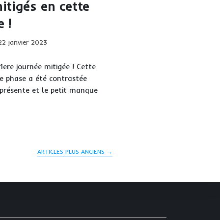
itigés en cette
mpose
 !
ication
22 janvier 2023
iée :
re journée mitigée ! Cette
e phase a été contrastée
n présente et le petit manque
ultats
gés
te
ARTICLES PLUS ANCIENS
→
rnée