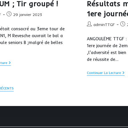
UM ; Tir groupé !
Résultats m
N2
S’i
1ere journée
!
Publication
F
29 janvier 2023
publiée :
Auteur/autrice
Publ
adminTTGF
était consacré au 3eme tour de
de
publ
 N1, M Revesche ouvrait le bal a
la
ANGOULËME TTGF : 1e
publication :
ule seniors B ;malgré de belles
1ere journée de 2em
,l'adversité est bie
de réussite de…
CRITERIUM
cture
;
Tir
Rés
Continuer La Lecture
Groupé
Miti
!
En
Cet
 RÉCENTS
1ere
Jou
!