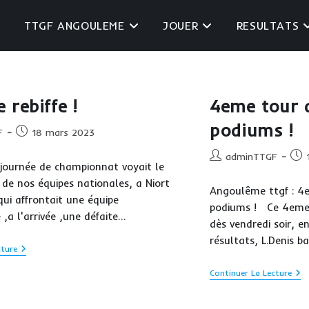
TTGF ANGOULEME
JOUER
RESULTATS
 rebiffe !
4eme tour d
podiums !
Publication
F
18 mars 2023
publiée :
Auteur/autrice
Publ
adminTTGF
journée de championnat voyait le
de
publ
de nos équipes nationales, a Niort
la
Angoulême ttgf : 4e
publication :
ui affrontait une équipe
podiums ! Ce 4eme 
,a l'arrivée ,une défaite…
dès vendredi soir, 
résultats, L.Denis b
La
cture
R3
Se
4e
Continuer La Lecture
Rebiffe
Tou
!
De
Crit