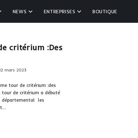
NEWS
ENTREPRISES
BOUTIQUE
e critérium :Des
ication
12 mars 2023
iée :
me tour de critérium :des
tour de critérium a débuté
en départemental les
at…
me
r
érium