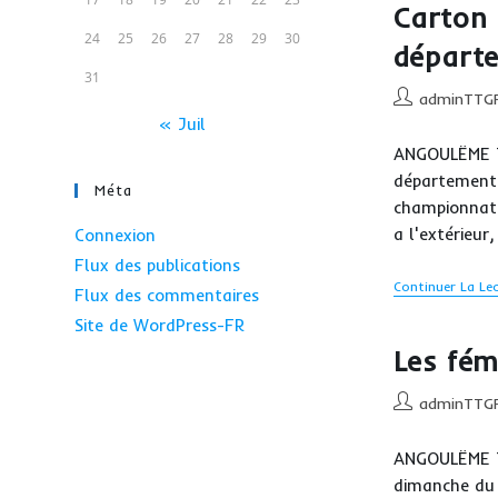
Carton 
24
25
26
27
28
29
30
départ
31
Auteur/autrice
adminTTG
de
« Juil
la
ANGOULËME T
publication :
départementa
Méta
championnat 
a l'extérieur
Connexion
Flux des publications
Continuer La Le
Flux des commentaires
Site de WordPress-FR
Les fém
Auteur/autrice
adminTTG
de
la
ANGOULËME TT
publication :
dimanche du 