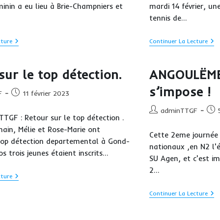
inin a eu lieu à Brie-Champniers et
mardi 14 février, une
tennis de…
Les
LE
cture
Continuer La Lecture
Féminines
TT
En
S’e
Force
Bie
sur le top détection.
ANGOULËME
!
!
s’impose !
Publication
F
11 février 2023
publiée :
Auteur/autrice
Publ
adminTTGF
GF : Retour sur le top détection .
de
publ
main, Mélie et Rose-Marie ont
la
Cette 2eme journée é
publication :
 top détection departemental à Gond-
nationaux ,en N2 l'é
s trois jeunes étaient inscrits…
SU Agen, et c'est im
2…
Retour
cture
Sur
Le
AN
Continuer La Lecture
Top
TT
Détection.
:
La