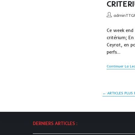
CRITERI
Auteur/autrice
adminTTG
de
la
Ce week end 
publication :
critérium; En
Ceyrat, en po
perfs…
Continuer La Le
←
ARTICLES PLUS
DERNIERS ARTICLES :