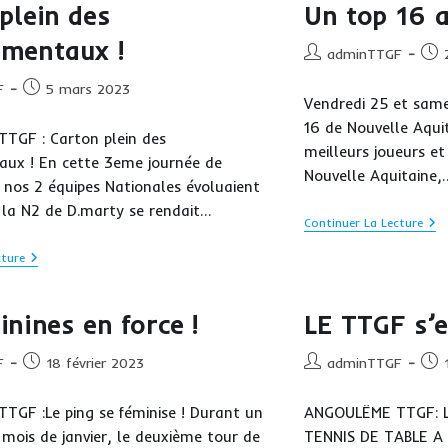
plein des
Un top 16 a
:De
Pod
ementaux !
!
Auteur/autrice
Publ
adminTTGF
de
publ
Publication
F
5 mars 2023
la
Vendredi 25 et samed
publiée :
publication :
16 de Nouvelle Aqui
TGF : Carton plein des
meilleurs joueurs et
ux ! En cette 3eme journée de
Nouvelle Aquitaine,
nos 2 équipes Nationales évoluaient
, la N2 de D.marty se rendait…
Un
Continuer La Lecture
To
16
Carton
cture
Au
Plein
To
Des
!
Départementaux
inines en force !
LE TTGF s’e
!
Publication
Auteur/autrice
Publ
F
18 février 2023
adminTTGF
publiée :
de
publ
la
GF :Le ping se féminise ! Durant un
ANGOULËME TTGF: Le
publication :
mois de janvier, le deuxième tour de
TENNIS DE TABLE A