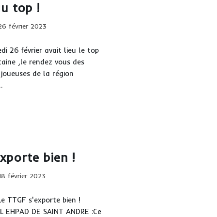
u top !
s
iums
ication
26 février 2023
iée :
i 26 février avait lieu le top
taine ,le rendez vous des
 joueuses de la région
…
p
p
xporte bien !
ication
18 février 2023
iée :
 TTGF s'exporte bien !
 L EHPAD DE SAINT ANDRE :Ce