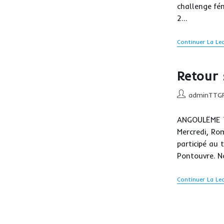
challenge fém
2…
Continuer La Le
Retour 
Auteur/autrice
adminTTG
de
la
ANGOULËME TT
publication :
Mercredi, Ro
participé au
Pontouvre. No
Continuer La Le