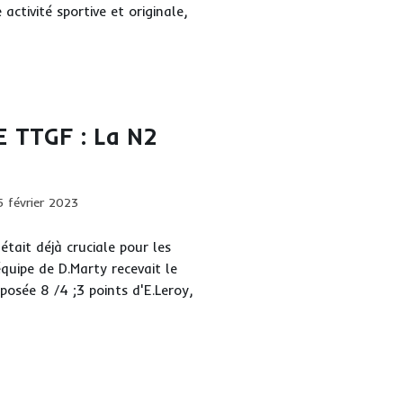
 activité sportive et originale,
GF
xporte
n
 TTGF : La N2
ication
5 février 2023
iée :
tait déjà cruciale pour les
quipe de D.Marty recevait le
posée 8 /4 ;3 points d'E.Leroy,
GOULËME
GF