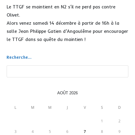
Le TTGF se maintient en N2 s’il ne perd pas contre
Olivet.
Alors venez samedi 14 décembre à partir de 16h à la
salle Jean Philippe Gatien d’Angoulême pour encourager
le TTGF dans sa quête du maintien !
Recherche...
Rechercher
AOÛT 2026
L
M
M
J
V
S
D
1
2
3
4
5
6
7
8
9