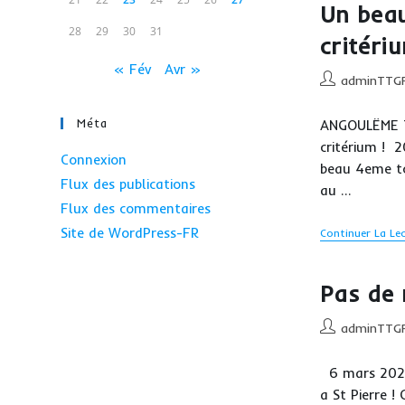
Un bea
28
29
30
31
critériu
« Fév
Avr »
Auteur/autrice
adminTTG
de
la
Méta
ANGOULËME T
publication :
critérium !
Connexion
beau 4eme to
Flux des publications
au …
Flux des commentaires
Site de WordPress-FR
Continuer La Le
Pas de 
Auteur/autrice
adminTTG
de
la
6 mars 2022
publication :
a St Pierre !