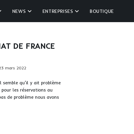
NEWS
ENTREPRISES
BOUTIQUE
AT DE FRANCE
ication
23 mars 2022
iée :
Il semble qu'il y ait problème
 pour les réservations au
,pas de problème nous avons
MPIONNAT
NCE
RPO