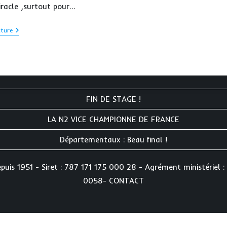
iracle ,surtout pour…
Pas
cture
De
Miracle
A
St
Pierre
!
FIN DE STAGE !
LA N2 VICE CHAMPIONNE DE FRANCE
Départementaux : Beau final !
is 1951 - Siret : 787 171 175 000 28 - Agrément ministériel : 
0058-
CONTACT