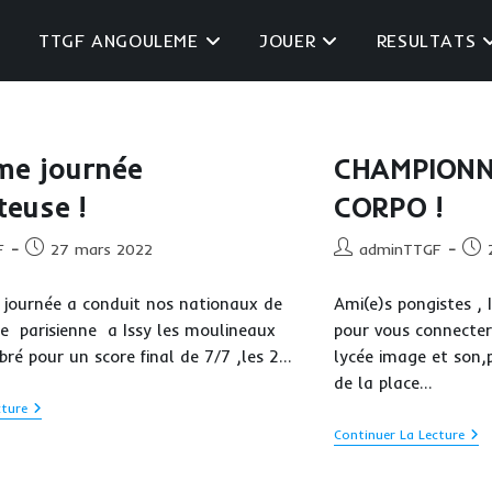
TTGF ANGOULEME
JOUER
RESULTATS
me journée
CHAMPIONN
euse !
CORPO !
Publication
Auteur/autrice
Publ
F
27 mars 2022
adminTTGF
publiée :
de
publ
la
ournée a conduit nos nationaux de
Ami(e)s pongistes , 
publication :
ue parisienne a Issy les moulineaux
pour vous connecter
bré pour un score final de 7/7 ,les 2…
lycée image et son
de la place…
Une
cture
5eme
CHA
Continuer La Lecture
Journée
DE
Prometteuse
FRA
!
CO