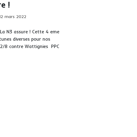
e !
ication
12 mars 2022
iée :
a N3 assure ! Cette 4 eme
tunes diverses pour nos
te 2/8 contre Wattignies PPC
ure