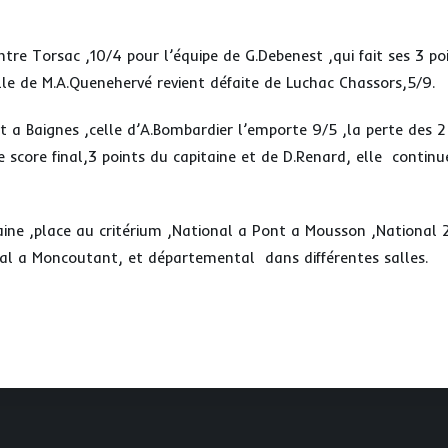
ontre Torsac ,10/4 pour l’équipe de G.Debenest ,qui fait ses 3 
elle de M.A.Quenehervé revient défaite de Luchac Chassors,5/9.
 a Baignes ,celle d’A.Bombardier l’emporte 9/5 ,la perte des 2
 score final,3 points du capitaine et de D.Renard, elle continu
ine ,place au critérium ,National a Pont a Mousson ,National 2
nal a Moncoutant, et départemental dans différentes salles.