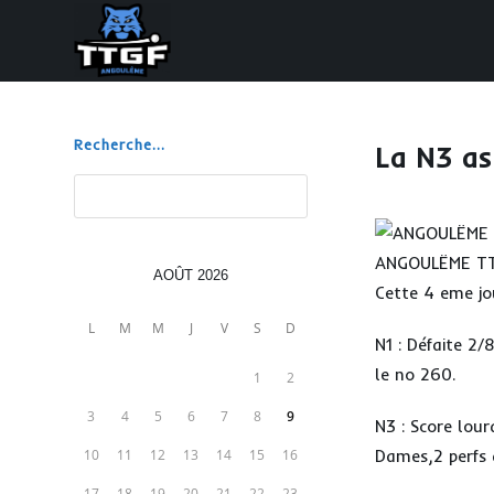
Skip
to
content
Recherche...
La N3 as
Rechercher
ANGOULËME TTG
AOÛT 2026
Cette 4 eme jo
L
M
M
J
V
S
D
N1 : Défaite 2/
le no 260.
1
2
3
4
5
6
7
8
9
N3 : Score lour
Dames,2 perfs d
10
11
12
13
14
15
16
17
18
19
20
21
22
23