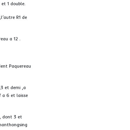
 et 1 double.
,l’autre R1 de
reau a 12 .
ident Paquereau
;3 et demi ,a
 a 6 et laisse
, dont 3 et
Phanthongsing