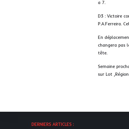
a 7.
D3 : Victoire c
P.A.Ferreira. C
En déplacement
changera pas le
tête.
Semaine procha
sur Lot ,Régio
DERNIERS ARTICLES :