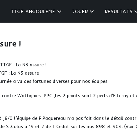
TTGF ANGOULEME
JOUER
RESULTATS
sure !
F : La N3 assure !
urnée a vu des fortunes diverses pour nos équipes.
8 contre Wattignies PPC ,les 2 points sont 2 perfs d’E.Leroy et
d ,8/0 l’équipe de P.Paquereau n’a pas fait dans le détail contr
e S .Colas a 19 et 2 de T.Cedat sur les nos 898 et 904. (Voir 