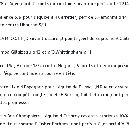
/8 a Agen,dont 2 points du capitaine ,avec une perf sur le 2214
Talence 5/9 pour l’équipe d’H.Carretier, perf de S.Hemahmi a 14 
ine contre Libourne 3/11.
L.A.MI.CO.TT ,D.Savarit assure ,3 points ,perf du capitaine A.Guit
amba Gillaizeau a 12 et d’O.Whittingham a 11.
 : PR , Victoire 12/2 contre Magnac, 3 points et demi du prés
, l’équipe continue sa course en tête.
ntre l’Isle d’Espagnac pour l’équipe de F.Laval ,M.Ruelen assure
ere en compétition ,le cadet ,H.Suksing fait 1 et demi ,dont perf
lles promesses.
a Brie Champniers ,l’équipe d’O.Maroy revient victorieuse 10/4
ine ,tout comme D.Fisher Barham dont perfs a 7 ,et perf d’A.