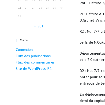
PNE : Défaite 3
24
25
26
27
28
29
30
R1 : Défaite a 
31
D.Granet s’incl
« Juil
R2 : Nul 7/7 a 
Méta
perfs de N.Ouk
Connexion
Départementaux
Flux des publications
et d’E.Gauthier
Flux des commentaires
Site de WordPress-FR
D2 : Nul 7/7 co
noter pour sa 1
entrevoir de be
En déplacement 
demi du capita