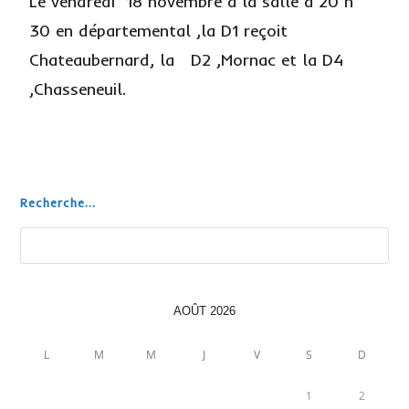
Le vendredi 18 novembre a la salle a 20 h
30 en départemental ,la D1 reçoit
Chateaubernard, la D2 ,Mornac et la D4
,Chasseneuil.
Recherche...
AOÛT 2026
L
M
M
J
V
S
D
1
2