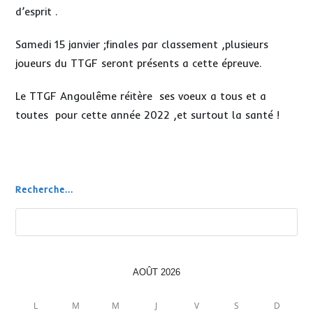
d’esprit .
Samedi 15 janvier ;finales par classement ,plusieurs
joueurs du TTGF seront présents a cette épreuve.
Le TTGF Angoulême réitère ses voeux a tous et a
toutes pour cette année 2022 ,et surtout la santé !
Recherche...
Rechercher
AOÛT 2026
L
M
M
J
V
S
D