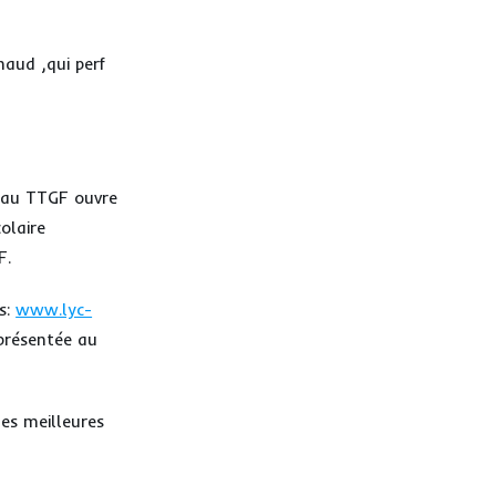
haud ,qui perf
e au TTGF ouvre
olaire
F.
s:
www.lyc-
présentée au
les meilleures