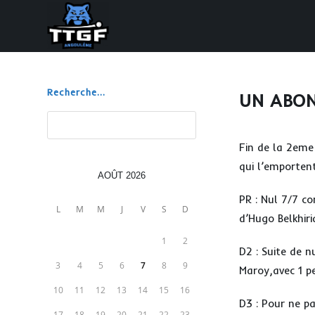
Skip
to
content
Recherche...
UN ABON
Rechercher
Fin de la 2eme
qui l’emporten
AOÛT 2026
PR : Nul 7/7 co
L
M
M
J
V
S
D
d’Hugo Belkhiri
1
2
D2 : Suite de n
3
4
5
6
7
8
9
Maroy,avec 1 pe
10
11
12
13
14
15
16
D3 : Pour ne pa
17
18
19
20
21
22
23