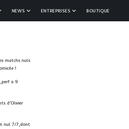
NEWS
ENTREPRISES
BOUTIQUE
les matchs nuls
micile !
,perf a 9
ts d’Olivier
un nul 7/7,dont