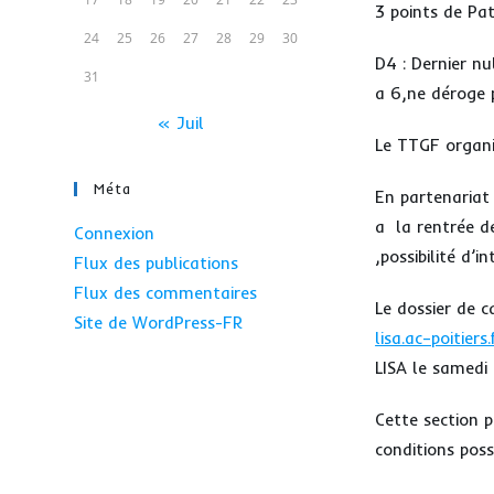
3 points de Patr
24
25
26
27
28
29
30
D4 : Dernier nu
31
a 6,ne déroge p
« Juil
Le TTGF organi
Méta
En partenariat
a la rentrée d
Connexion
,possibilité d’
Flux des publications
Flux des commentaires
Le dossier de 
Site de WordPress-FR
lisa.ac–poitiers.
LISA le samedi 
Cette section p
conditions poss