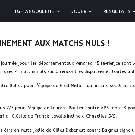
TTGF ANGOULEME
JOUER
RESULTATS
NEMENT AUX MATCHS NULS !
 journée ,pour les départementaux vendredi 15 février,ce sont 
t avec 4 matchs nuls sur 6 rencontres disputées,et toutes a do
ntre Ruffec pour l’équipe de Fred Michel ,qui assure ses 3 points
a.
uls 7/7 pour l’équipe de Laurent Boutier contre APS ,dont 3 poin
rf a 10.Celle de Françis Laval,s’incline a Chazelles 5/9.
s être en reste ,celle de Gilles Debenest contre Baignes signe 