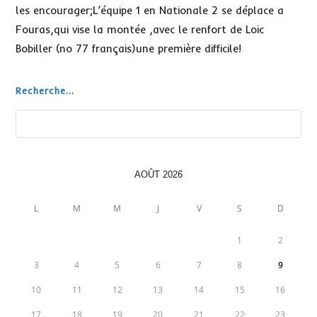
les encourager;L’équipe 1 en Nationale 2 se déplace a
Fouras,qui vise la montée ,avec le renfort de Loic
Bobiller (no 77 français)une première difficile!
Recherche...
Rechercher
AOÛT 2026
L
M
M
J
V
S
D
1
2
3
4
5
6
7
8
9
10
11
12
13
14
15
16
17
18
19
20
21
22
23