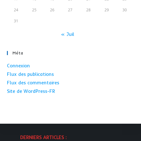
24
25
26
27
28
29
30
31
« Juil
Méta
Connexion
Flux des publications
Flux des commentaires
Site de WordPress-FR
DERNIERS ARTICLES :