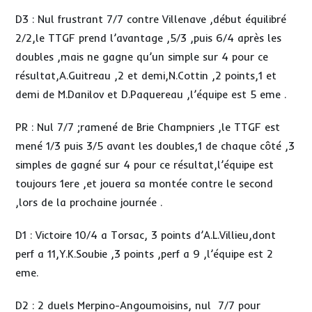
D3 : Nul frustrant 7/7 contre Villenave ,début équilibré
2/2,le TTGF prend l’avantage ,5/3 ,puis 6/4 après les
doubles ,mais ne gagne qu’un simple sur 4 pour ce
résultat,A.Guitreau ,2 et demi,N.Cottin ,2 points,1 et
demi de M.Danilov et D.Paquereau ,l’équipe est 5 eme .
PR : Nul 7/7 ;ramené de Brie Champniers ,le TTGF est
mené 1/3 puis 3/5 avant les doubles,1 de chaque côté ,3
simples de gagné sur 4 pour ce résultat,l’équipe est
toujours 1ere ,et jouera sa montée contre le second
,lors de la prochaine journée .
D1 : Victoire 10/4 a Torsac, 3 points d’A.L.Villieu,dont
perf a 11,Y.K.Soubie ,3 points ,perf a 9 ,l’équipe est 2
eme.
D2 : 2 duels Merpino-Angoumoisins, nul 7/7 pour