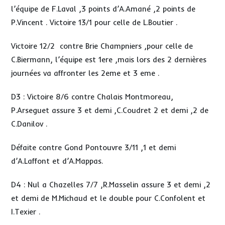
l’équipe de F.Laval ,3 points d’A.Amané ,2 points de
P.Vincent . Victoire 13/1 pour celle de L.Boutier .
Victoire 12/2 contre Brie Champniers ,pour celle de
C.Biermann, l’équipe est 1ere ,mais lors des 2 dernières
journées va affronter les 2eme et 3 eme .
D3 : Victoire 8/6 contre Chalais Montmoreau,
P.Arseguet assure 3 et demi ,C.Coudret 2 et demi ,2 de
C.Danilov .
Défaite contre Gond Pontouvre 3/11 ,1 et demi
d’A.Laffont et d’A.Mappas.
D4 : Nul a Chazelles 7/7 ,R.Masselin assure 3 et demi ,2
et demi de M.Michaud et le double pour C.Confolent et
I.Texier .