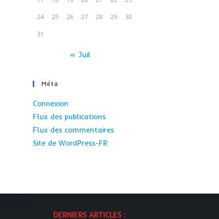
24
25
26
27
28
29
30
31
« Juil
Méta
Connexion
Flux des publications
Flux des commentaires
Site de WordPress-FR
DERNIERS ARTICLES :