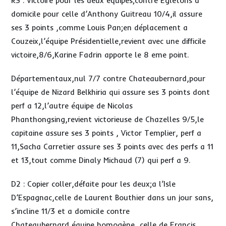
R3 : Victoire pour les deux équipes;contre Egletons a
domicile pour celle d’Anthony Guitreau 10/4,il assure
ses 3 points ,comme Louis Pan;en déplacement a
Couzeix,l’équipe Présidentielle,revient avec une difficile
victoire,8/6,Karine Fadrin apporte le 8 eme point.
Départementaux,nul 7/7 contre Chateaubernard,pour
l’équipe de Nizard Belkhiria qui assure ses 3 points dont
perf a 12,l’autre équipe de Nicolas
Phanthongsing,revient victorieuse de Chazelles 9/5,le
capitaine assure ses 3 points , Victor Templier, perf a
11,Sacha Carretier assure ses 3 points avec des perfs a 11
et 13,tout comme Dinaly Michaud (7) qui perf a 9.
D2 : Copier coller,défaite pour les deux;a l’Isle
D’Espagnac,celle de Laurent Bouthier dans un jour sans,
s’incline 11/3 et a domicile contre
Chateaubernard,équipe homogène ,celle de Françis