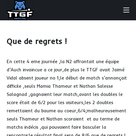
Skip
to
content
Que de regrets !
En cette 4 eme journée ,la N2 affrontait une équipe
d’Auch invaincue a ce jour,de plus le TTGF avait Jaimé
Vidal absent joueur no 1,le début de match s’annonçait
difficile ,seuls Mamia Thameur et Nathan Salesse
Salagnad ,gagnaient leur match,avant les doubles le
score était de 6/2 pour les visiteurs,les 2 doubles
remettaient du baume au coeur,6/4;malheureusement
seuls Thameur et Nathan scoraient et au terme de
matchs indécis ,qui pouvaient faire basculer la
rencontre;le résultat final sera de 8/6,que de regrets !