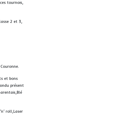
ces tournois,
lasse 2 et 3,
a Couronne.
ts et bons
pondu présent
harentais,Blé
n’ roll,Laser