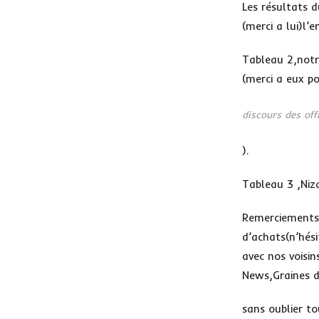
Les résultats d
(merci a lui)l’
Tableau 2,notr
(merci a eux p
discours des offi
).
Tableau 3 ,Niza
Remerciements a
d’achats(n’hés
avec nos voisin
News,Graines d
sans oublier to