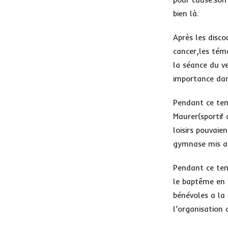
bien là.
Après les disco
cancer,les tém
la séance du v
importance dan
Pendant ce tem
Maurer(sportif 
loisirs pouvaie
gymnase mis a d
Pendant ce tem
le baptême en h
bénévoles a la 
l’organisation 