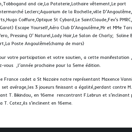
,Tobbogand and cie,La Pataterie,Lothaire vêtement,Le port
termarché Leclerc;Aquarium de la Rochelle,ville D’Angoulême
orts,Hugo Coiffure,Optique St Cybard,Le SaintClaude,Fev’s PMRC
(Garat) Escape Yourself,Aéro Club D’Angoulême,Mr et MMe Tard
Vero, Pressing O’ Naturel,Lady Hair,Le Salon de Charly; Soline B
ort,La Poste Angoulême(champ de mars)
our votre participation et votre soutien, a cette manifestation 
-vous ,l’année prochaine pour la 5eme édition.
 France cadet a St Nazaire notre représentant Maxence Vanni
 set avérage,les 3 joueurs finissant a égalité,perdant contre M.
tant T. Bikindou, en 16eme rencontrant F.Lebrun et s’inclinant
a T. Catez,ils s’inclinent en 16eme.