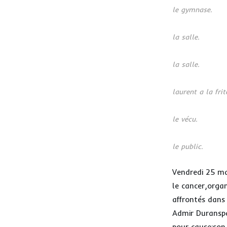
le gymnase.
la salle.
la salle.
laurent a la frit
le vécu.
le public.
Vendredi 25 mai
le cancer,organ
affrontés dans
Admir Duranspa
pour cause:son