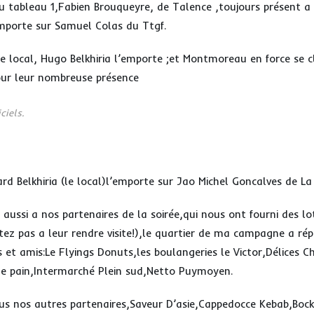
u tableau 1,Fabien Brouqueyre, de Talence ,toujours présent a 
emporte sur Samuel Colas du Ttgf.
e local, Hugo Belkhiria l’emporte ;et Montmoreau en force se c
our leur nombreuse présence
ciels.
rd Belkhiria (le local)l’emporte sur Jao Michel Goncalves de L
ussi a nos partenaires de la soirée,qui nous ont fourni des lo
itez pas a leur rendre visite!),le quartier de ma campagne a ré
s et amis:Le Flyings Donuts,les boulangeries le Victor,Délices C
e pain,Intermarché Plein sud,Netto Puymoyen.
us nos autres partenaires,Saveur D’asie,Cappedocce Kebab,Bock’