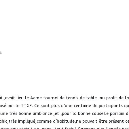
e.
 ,avait lieu le 4eme tournoi de tennis de table ,au profit de la
isé par le TTGF. Ce sont plus d’une centaine de participants qu
 une très bonne ambiance ,et ,pour la bonne cause.Le parrain d
hic,très impliqué,comme d’habitude,ne pouvait être présent c
 nouveau statut de papa tout frais ! Gageons que l’année proc