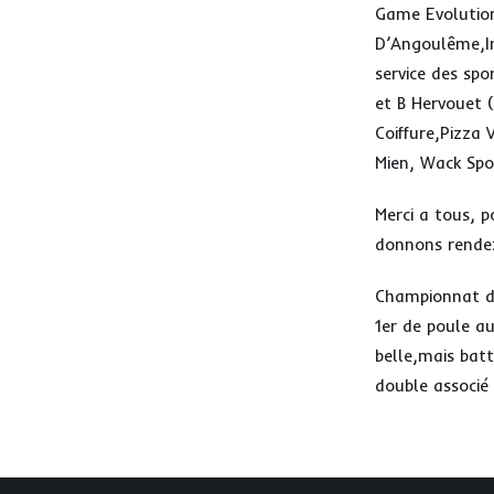
Game Evolution
D’Angoulême,In
service des sp
et B Hervouet 
Coiffure,Pizza 
Mien, Wack Sp
Merci a tous, p
donnons rendez
Championnat de
1er de poule au
belle,mais bat
double associé 