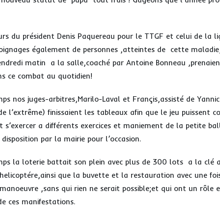
urs du président Denis Paquereau pour le TTGF et celui de la li
oignages également de personnes ,atteintes de cette maladie,
endredi matin a la salle,coaché par Antoine Bonneau ,prenaien
s ce combat au quotidien!
ps nos juges-arbitres,Marilo-Laval et Françis,assisté de Yannic
de l’extrême) finissaient les tableaux afin que le jeu puissent
nt s’exercer a différents exercices et maniement de la petite bal
isposition par la mairie pour l’occasion.
ps la loterie battait son plein avec plus de 300 lots a la clé
elicoptére,ainsi que la buvette et la restauration avec une fois
manoeuvre ,sans qui rien ne serait possible;et qui ont un rôle 
de ces manifestations.