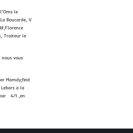
,l’Oms le
,La Boucarde, V
if,Florence
, Traiteur le
, nous vous
er Mamdy;finit
 Lebars a la
 par 4/1 ,en