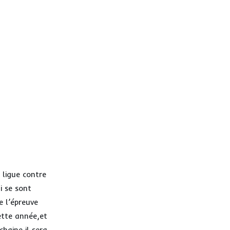
 ligue contre
i se sont
e l’épreuve
ette année,et
haine il sera