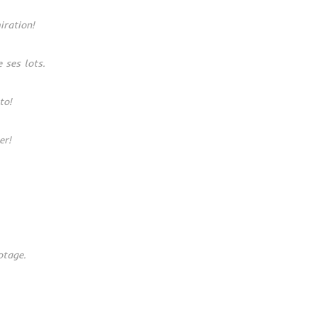
iration!
 ses lots.
to!
er!
.
otage.