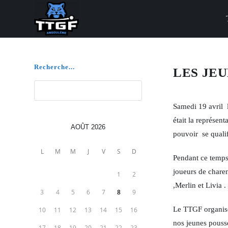
Skip
to
content
Recherche...
LES JEU
Rechercher
Samedi 19 avril l
était la représen
AOÛT 2026
pouvoir se qualifi
L
M
M
J
V
S
D
Pendant ce temps 
joueurs de chare
1
2
,Merlin et Livia .
3
4
5
6
7
8
9
Le TTGF organise 
10
11
12
13
14
15
16
nos jeunes pousse
17
18
19
20
21
22
23