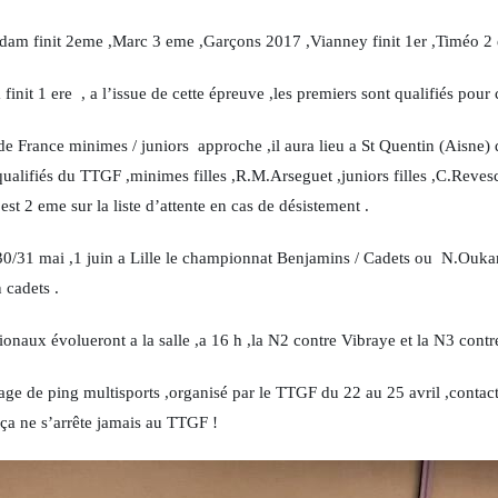
am finit 2eme ,Marc 3 eme ,Garçons 2017 ,Vianney finit 1er ,Timéo 
 finit 1 ere , a l’issue de cette épreuve ,les premiers sont qualifiés pour 
e France minimes / juniors approche ,il aura lieu a St Quentin (Aisne)
 qualifiés du TTGF ,minimes filles ,R.M.Arseguet ,juniors filles ,C.Reves
est 2 eme sur la liste d’attente en cas de désistement .
 30/31 mai ,1 juin a Lille le championnat Benjamins / Cadets ou N.Ouk
 cadets .
ionaux évolueront a la salle ,a 16 h ,la N2 contre Vibraye et la N3 con
tage de ping multisports ,organisé par le TTGF du 22 au 25 avril ,contac
a ne s’arrête jamais au TTGF !