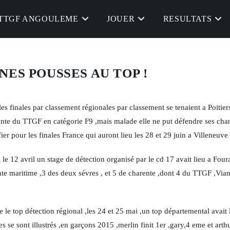
TTGF ANGOULEME
JOUER
RESULTATS
NES POUSSES AU TOP !
es finales par classement régionales par classement se tenaient a Poitier
tante du TTGF en catégorie F9 ,mais malade elle ne put défendre ses ch
er pour les finales France qui auront lieu les 28 et 29 juin a Villeneuve 
le 12 avril un stage de détection organisé par le cd 17 avait lieu a Four
nte maritime ,3 des deux sévres , et 5 de charente ,dont 4 du TTGF ,Vi
le top détection régional ,les 24 et 25 mai ,un top départemental avait 
s se sont illustrés ,en garçons 2015 ,merlin finit 1er ,gary,4 eme et arth