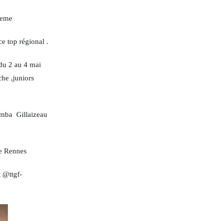
2 eme
ce top régional .
 du 2 au 4 mai
che ,juniors
amba Gillaizeau
tre Rennes
t @ttgf-