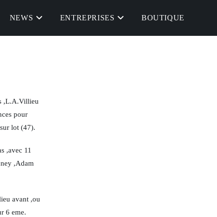
NEWS
ENTREPRISES
BOUTIQUE
s ,L.A.Villieu
ances pour
sur lot (47).
as ,avec 11
anney ,Adam
lieu avant ,ou
ur 6 eme.