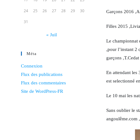
24
25
26
27
28
29
30
Garçons 2016 ,Ad
31
Filles 2015 ,Livia
« Juil
Le championnat d
,pour l’instant 2
Méta
garçons ,T.Cedat 
Connexion
En attendant les
Flux des publications
est selectionné en
Flux des commentaires
Site de WordPress-FR
Le 10 mai les nat
Sans oublier le s
angoulême.com ,ç