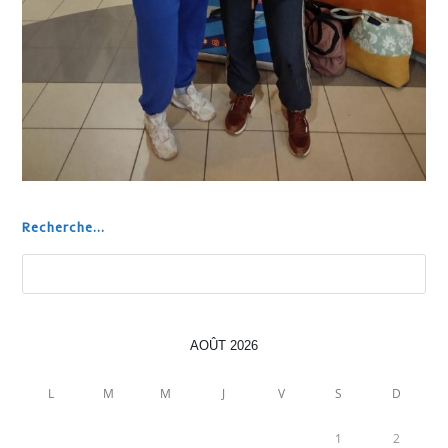
Recherche...
Rechercher
AOÛT 2026
L
M
M
J
V
S
D
1
2