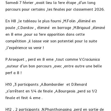
Samedi 7 février ,avait lieu la 1ere étape ,d’un long
parcours pour certains ,les finales par classement 2026.
En H8 ,le tableau le plus fourni ,M.Folin ,éliminé en
poule ,C.Danilov , éliminé en barrage ,M.Brigaud ,éliminé
en 8 eme ,pour sa 1ere apparition dans cette
compétition ,il laisse voir son potentiel pour la suite
,l’expérience va venir !
P.Arseguet , perd en 8 eme ,tout comme V.Craciunica
,auteur d’un bon parcours ,avec ,entre autre une belle
perf a 8 !
H10 ,3 participants ,A.Bombardier et D.Renard
,s’arrêtent en 1/4 de finale ,A.Bourgeois ,perd sa 1/2
finale et finit 4 eme .
H12 , 2 participants ,N.Phanthongsing ,perd en sortie de