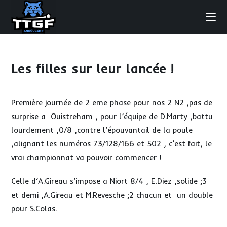
Skip
to
content
Les filles sur leur lancée !
Première journée de 2 eme phase pour nos 2 N2 ,pas de
surprise a Ouistreham , pour l’équipe de D.Marty ,battu
lourdement ,0/8 ,contre l’épouvantail de la poule
,alignant les numéros 73/128/166 et 502 , c’est fait, le
vrai championnat va pouvoir commencer !
Celle d’A.Gireau s’impose a Niort 8/4 , E.Diez ,solide ;3
et demi ,A.Gireau et M.Revesche ;2 chacun et un double
pour S.Colas.