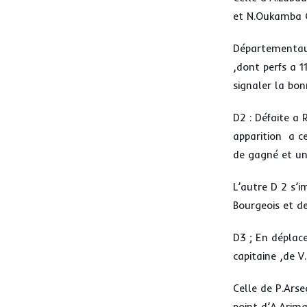
et N.Oukamba G
Départementaux
,dont perfs a 1
signaler la bo
D2 : Défaite a 
apparition a ce
de gagné et un
L’autre D 2 s’i
Bourgeois et de
D3 ; En déplace
capitaine ,de V
Celle de P.Ars
point d’A.Arima