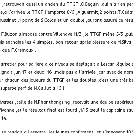
s ,retrouvait aussi un ancien du TTGF ,O.Beguin ,qui n’a rien p
e,a l’arrivée le TTGF l’emporte 8/6 ,A.guermit,2 points,T.Ceda
ssinet ,1 point de S.Colas et un double ,auront assuré ce résu
e F.Buzon s’impose contre Villenave 11/3 ,le TTGF mène 5/3 ,pui
is enchaine les 4 simples, bon retour après blessure de M.Silva 
 que F.Cremoux .
Carretier pour sa 1ere a ce niveau se déplaçait a Lescar ,équipe 
alignait ,un 17 et deux 16 ,mais pas a l’arrivée ,car avec de no
ur chacun des joueurs du TTGF et les doubles ,c’est une très bel
superbe perf de N.Gallut a 16 !
iverses ,celle de N.Phanthongsing ,recevait une équipe supérieu
onne ,et le résultat final est lourd ,1/13 ;seul le capitaine sa
 14.
 se rendait a Lesparre ,les jeunes confirment et s’imposent 10/