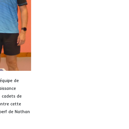
’équipe de
aissance
n cadets de
ntre cette
 perf de Nathan