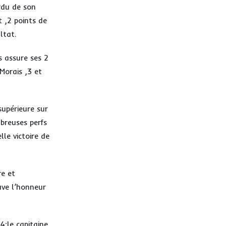
erdu de son
t ,2 points de
ltat.
s assure ses 2
Morais ,3 et
supérieure sur
mbreuses perfs
le victoire de
re et
uve l’honneur
4;le capitaine