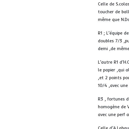
Celle de S.cola
toucher de ball
même que N.Dou
R1 ; L’équipe d
doubles 7/3 ,pu
demi ,de même
L’autre R1 d’H.
le papier ,qui 
,et 2 points po
10/4 ,avec une 
R3 , fortunes d
homogène de Viv
avec une perf a
Celle d’A.Labau