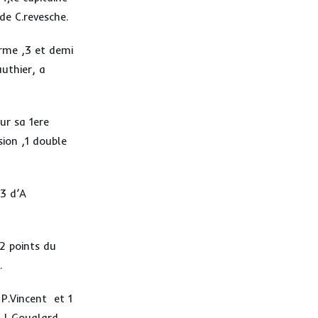
de C.revesche.
irme ,3 et demi
authier, a
our sa 1ere
sion ,1 double
 3 d’A
,2 points du
.
 P.Vincent et 1
 ,L.Goualard