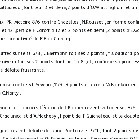
illaizeau ,font leur 3 et demi,2 points d’O.Whittingham et un 
 :PR ,victoire 8/6 contre Chazelles ,M.Rousset ,en forme conf
1 et 12 ,perf de F.Caroff a 12 et 2 points et demi ,2 points d’E.G
nne combativité de F.Foo Cheung.
Ruffec sur le fil 6/8, C.Biermann fait ses 2 points ,M.Goualard p
 niveau fait ses 2 points dont perf a 8 ,et, confirme sa progres
e défaite frustrante.
mpose contre ST Severin ,11/3 ,3 points et demi d’A.Bombardier,
 C.Marty .
ment a Tourriers,l’équipe de L.Boutier revient victorieuse ,8/6 
.Craciunica et d’A.Machepy ,1 point de T.Guicheteau et le double
eguet revient défaite du Gond Pontouvre 3/11 ,dont 2 points de
 .En déplacement a St Severin ,celle de L.Coudret s’impose 9/5