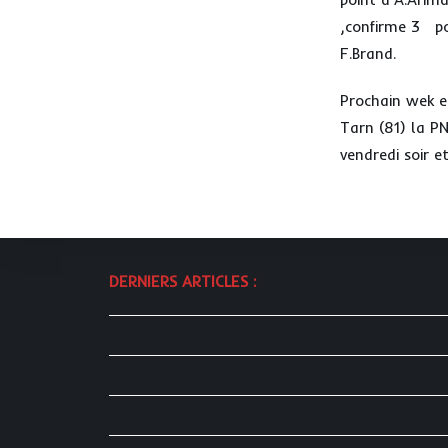
,confirme 3 po
F.Brand.
Prochain wek en
Tarn (81) la P
vendredi soir e
DERNIERS ARTICLES :