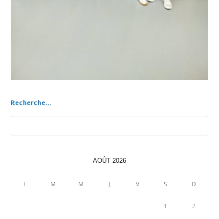
Recherche...
Rechercher
AOÛT 2026
L
M
M
J
V
S
D
1
2