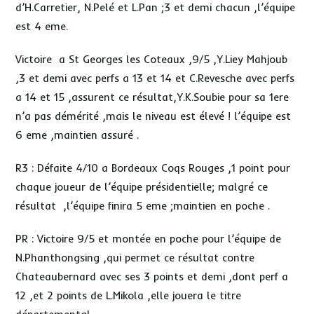
d’H.Carretier, N.Pelé et L.Pan ;3 et demi chacun ,l’équipe
est 4 eme.
Victoire a St Georges les Coteaux ,9/5 ,Y.Liey Mahjoub
,3 et demi avec perfs a 13 et 14 et C.Revesche avec perfs
a 14 et 15 ,assurent ce résultat,Y.K.Soubie pour sa 1ere
n’a pas démérité ,mais le niveau est élevé ! l’équipe est
6 eme ,maintien assuré .
R3 : Défaite 4/10 a Bordeaux Coqs Rouges ,1 point pour
chaque joueur de l’équipe présidentielle; malgré ce
résultat ,l’équipe finira 5 eme ;maintien en poche .
PR : Victoire 9/5 et montée en poche pour l’équipe de
N.Phanthongsing ,qui permet ce résultat contre
Chateaubernard avec ses 3 points et demi ,dont perf a
12 ,et 2 points de L.Mikola ,elle jouera le titre