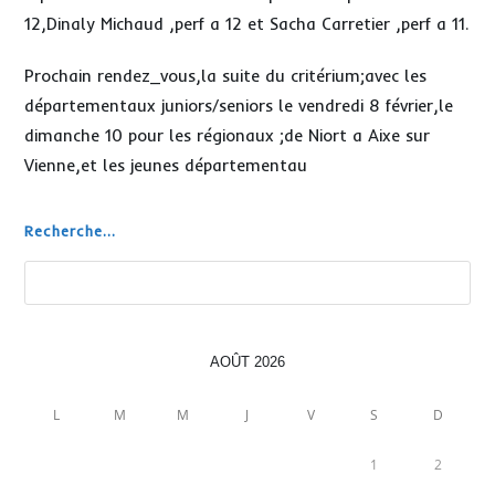
12,Dinaly Michaud ,perf a 12 et Sacha Carretier ,perf a 11.
Prochain rendez_vous,la suite du critérium;avec les
départementaux juniors/seniors le vendredi 8 février,le
dimanche 10 pour les régionaux ;de Niort a Aixe sur
Vienne,et les jeunes départementau
Recherche...
Rechercher
AOÛT 2026
L
M
M
J
V
S
D
1
2