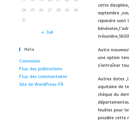
cette disciplin
24
25
26
27
28
29
30
septembre ,nous
31
rejoindre sont 
bénévoles,l’adr
« Juil
trésorière,160
Méta
Autre nouveaut
une option tenn
Connexion
s’entraîner to
Flux des publications
Flux des commentaires
Autres dates ,l
Site de WordPress-FR
aquitaine de te
chèque du dern
départementaux
feuilles pour l
possible cette 