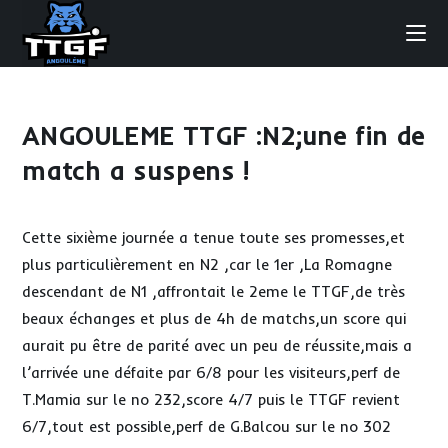
Skip
to
content
ANGOULEME TTGF :N2;une fin de
match a suspens !
Cette sixième journée a tenue toute ses promesses,et
plus particulièrement en N2 ,car le 1er ,La Romagne
descendant de N1 ,affrontait le 2eme le TTGF,de très
beaux échanges et plus de 4h de matchs,un score qui
aurait pu être de parité avec un peu de réussite,mais a
l’arrivée une défaite par 6/8 pour les visiteurs,perf de
T.Mamia sur le no 232,score 4/7 puis le TTGF revient
6/7,tout est possible,perf de G.Balcou sur le no 302