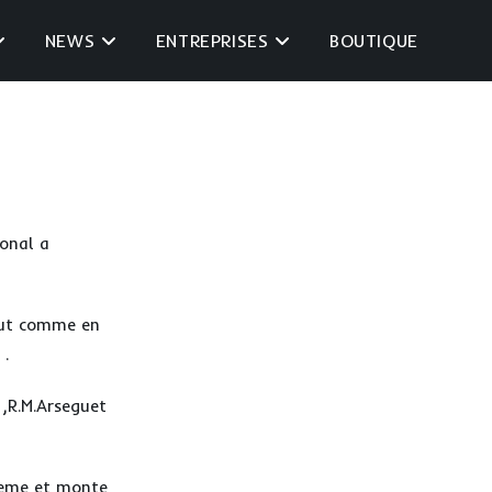
NEWS
ENTREPRISES
BOUTIQUE
ional a
tout comme en
 .
,R.M.Arseguet
 3 eme et monte