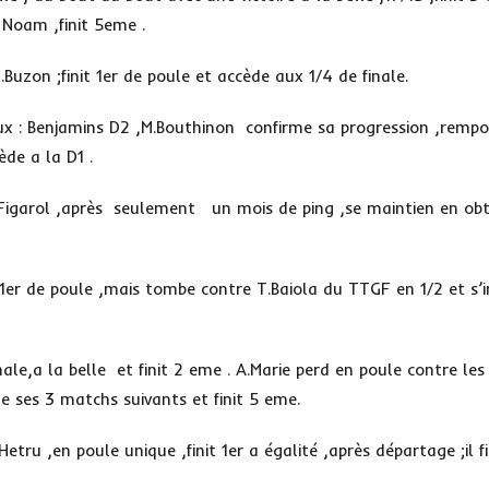
 Noam ,finit 5eme .
.Buzon ;finit 1er de poule et accède aux 1/4 de finale.
 : Benjamins D2 ,M.Bouthinon confirme sa progression ,rempo
de a la D1 .
.Figarol ,après seulement un mois de ping ,se maintien en ob
 1er de poule ,mais tombe contre T.Baiola du TTGF en 1/2 et s’inc
nale,a la belle et finit 2 eme . A.Marie perd en poule contre les
ne ses 3 matchs suivants et finit 5 eme.
etru ,en poule unique ,finit 1er a égalité ,après départage ;il f