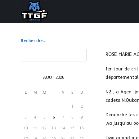
Skip
to
content
Recherche...
Rechercher
ROSE MARIE AC
1er tour de cri
départemental
AOÛT 2026
N2 , a Agen ,j
L
M
M
J
V
S
D
cadets N.Oukamb
1
2
Dimanche les c
3
4
5
6
7
8
9
,va jusqu’au bo
10
11
12
13
14
15
16
Livia quand a e
17
18
19
20
21
22
23