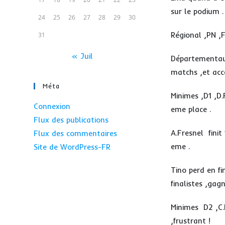
sur le podium .
24
25
26
27
28
29
30
Régional ,PN ,F
31
« Juil
Départementaux
matchs ,et accè
Méta
Minimes ,D1 ,D
Connexion
eme place .
Flux des publications
A.Fresnel finit
Flux des commentaires
eme .
Site de WordPress-FR
Tino perd en fi
finalistes ,gag
Minimes D2 ,C.H
,frustrant !