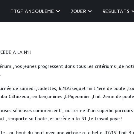
TTGF ANGOULEME
JOUER
RESULTATS
CEDE A LA N1 !
térium ,nos jeunes progressent dans tous les critériums ,de nat
.
ournée de samedi ,cadettes, R.M.Arseguet finit 1ere de poule ,
a Gillaizeau, en benjamines ,L.Pigeonnier ,finit 2eme de poule
hoses sérieuses commencent , au terme d’un superbe parcours 
ut ,remporte sa finale ,et accède a la N1 ,le travail paye !
lle , au bout du bout avec une victoire a la belle ,17/15 ,finit