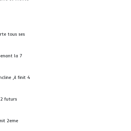
rte tous ses
tenant la 7
line ,il finit 4
 2 futurs
init 2eme