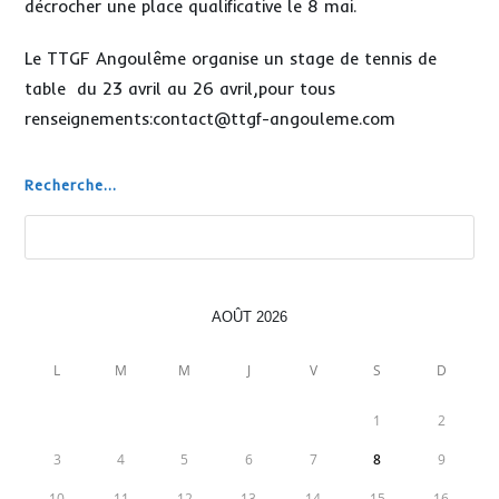
décrocher une place qualificative le 8 mai.
Le TTGF Angoulême organise un stage de tennis de
table du 23 avril au 26 avril,pour tous
renseignements:contact@ttgf-angouleme.com
Recherche...
Rechercher
AOÛT 2026
L
M
M
J
V
S
D
1
2
3
4
5
6
7
8
9
10
11
12
13
14
15
16