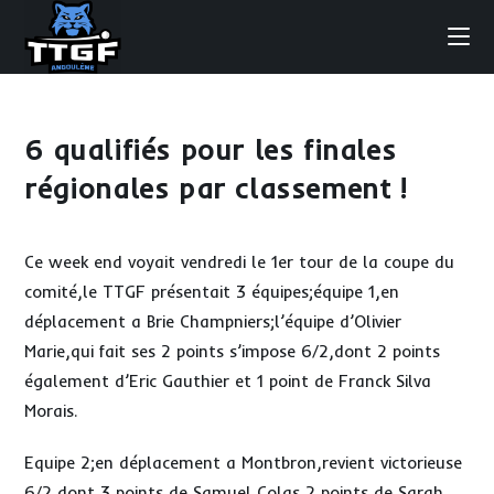
Skip
to
content
6 qualifiés pour les finales
régionales par classement !
Ce week end voyait vendredi le 1er tour de la coupe du
comité,le TTGF présentait 3 équipes;équipe 1,en
déplacement a Brie Champniers;l’équipe d’Olivier
Marie,qui fait ses 2 points s’impose 6/2,dont 2 points
également d’Eric Gauthier et 1 point de Franck Silva
Morais.
Equipe 2;en déplacement a Montbron,revient victorieuse
6/2 dont 3 points de Samuel Colas,2 points de Sarah