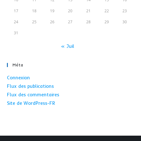
17
18
19
20
21
22
23
24
25
26
27
28
29
30
31
« Juil
Méta
Connexion
Flux des publications
Flux des commentaires
Site de WordPress-FR