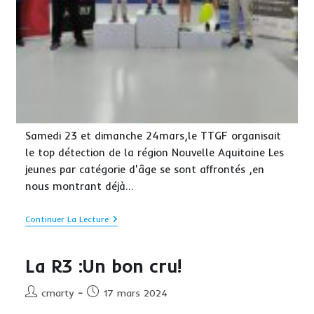
Samedi 23 et dimanche 24mars,le TTGF organisait
le top détection de la région Nouvelle Aquitaine Les
jeunes par catégorie d'âge se sont affrontés ,en
nous montrant déjà…
ROSE
Continuer La Lecture
MARIE
AU
TOP
La R3 :Un bon cru!
DU
TOP
!
Auteur/autrice
Publication
cmarty
17 mars 2024
de
publiée :