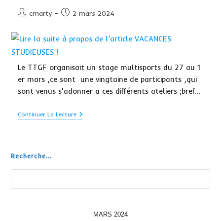
Ouest.
Auteur/autrice
Publication
cmarty
2 mars 2024
de
publiée :
la
publication :
Le TTGF organisait un stage multisports du 27 au 1
er mars ,ce sont une vingtaine de participants ,qui
sont venus s'adonner a ces différents ateliers ;bref…
VACANCES
Continuer La Lecture
STUDIEUSES
!
Recherche...
Rechercher
MARS 2024