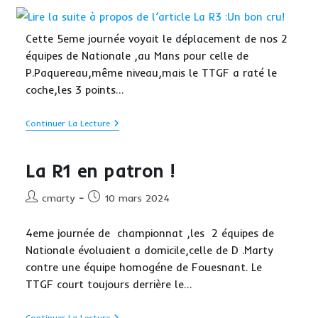
la
publication :
Cette 5eme journée voyait le déplacement de nos 2
équipes de Nationale ,au Mans pour celle de
P.Paquereau,même niveau,mais le TTGF a raté le
coche,les 3 points…
La
Continuer La Lecture
R3
:Un
Bon
La R1 en patron !
Cru!
Auteur/autrice
Publication
cmarty
10 mars 2024
de
publiée :
la
4eme journée de championnat ,les 2 équipes de
publication :
Nationale évoluaient a domicile,celle de D .Marty
contre une équipe homogéne de Fouesnant. Le
TTGF court toujours derrière le…
Continuer La Lecture