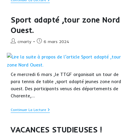
La
R1
En
Patron
Sport adapté ,tour zone Nord
!
Ouest.
Auteur/autrice
Publication
cmarty
6 mars 2024
de
publiée :
la
publication :
Ce mercredi 6 mars ,le TTGF organisait un tour de
para tennis de table ,sport adapté jeunes zone nord
ouest. Des participants venus des départements de
Charente,…
Sport
Continuer La Lecture
Adapté
,tour
Zone
VACANCES STUDIEUSES !
Nord