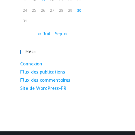
24
25
26
27
28
29
30
31
« Juil
Sep »
Méta
Connexion
Flux des publications
Flux des commentaires
Site de WordPress-FR