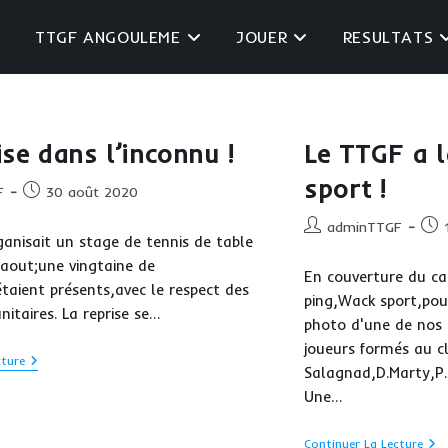
TTGF ANGOULEME
JOUER
RESULTATS
ise dans l’inconnu !
Le TTGF a 
sport !
Publication
F
30 août 2020
publiée :
Auteur/autrice
Publ
adminTTGF
nisait un stage de tennis de table
de
publ
aout;une vingtaine de
la
En couverture du ca
publication :
étaient présents,avec le respect des
ping,Wack sport,pou
nitaires. La reprise se…
photo d'une de nos 
joueurs formés au c
La
cture
Salagnad,D.Marty,P
Reprise
Dans
Une…
L’inconnu
!
Le
Continuer La Lecture