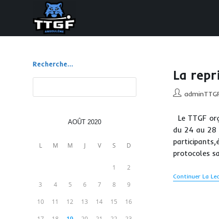
Skip
to
content
Recherche...
La repr
Rechercher
Auteur/autrice
adminTTG
de
la
Le TTGF orga
AOÛT 2020
publication :
du 24 au 28 
participants,
L
M
M
J
V
S
D
protocoles sa
1
2
Continuer La Le
3
4
5
6
7
8
9
10
11
12
13
14
15
16
17
18
19
20
21
22
23