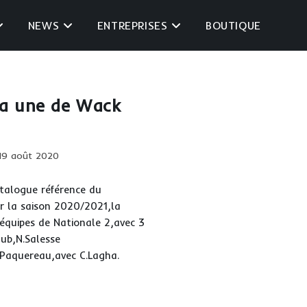
NEWS
ENTREPRISES
BOUTIQUE
la une de Wack
ication
19 août 2020
iée :
talogue référence du
r la saison 2020/2021,la
équipes de Nationale 2,avec 3
lub,N.Salesse
.Paquereau,avec C.Lagha.